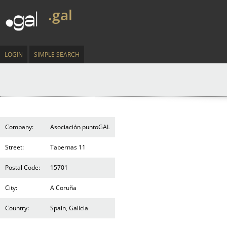
.gal
LOGIN
SIMPLE SEARCH
Company:
Asociación puntoGAL
Street:
Tabernas 11
Postal Code:
15701
City:
A Coruña
Country:
Spain, Galicia