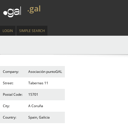
.gal
LOGIN
SIMPLE SEARCH
Company:
Asociación puntoGAL
Street:
Tabernas 11
Postal Code:
15701
City:
A Coruña
Country:
Spain, Galicia