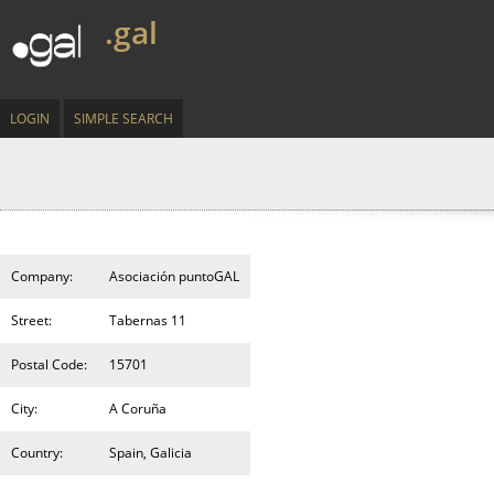
.gal
LOGIN
SIMPLE SEARCH
Company:
Asociación puntoGAL
Street:
Tabernas 11
Postal Code:
15701
City:
A Coruña
Country:
Spain, Galicia