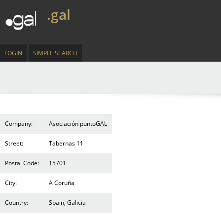
.gal
LOGIN
SIMPLE SEARCH
Company:
Asociación puntoGAL
Street:
Tabernas 11
Postal Code:
15701
City:
A Coruña
Country:
Spain, Galicia