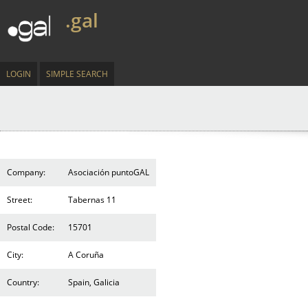
.gal
LOGIN
SIMPLE SEARCH
Company:
Asociación puntoGAL
Street:
Tabernas 11
Postal Code:
15701
City:
A Coruña
Country:
Spain, Galicia