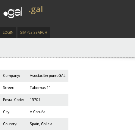
.gal
LOGIN
SIMPLE SEARCH
Company:
Asociación puntoGAL
Street:
Tabernas 11
Postal Code:
15701
City:
A Coruña
Country:
Spain, Galicia