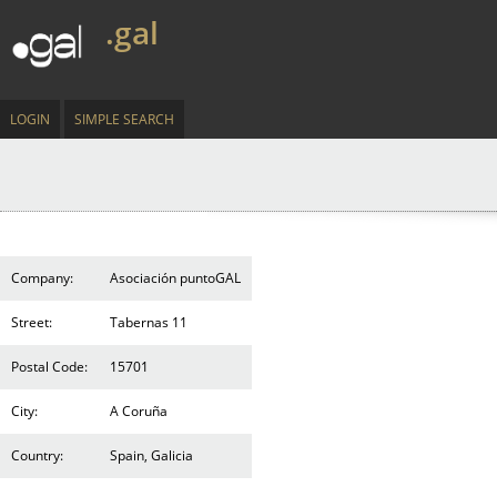
.gal
LOGIN
SIMPLE SEARCH
Company:
Asociación puntoGAL
Street:
Tabernas 11
Postal Code:
15701
City:
A Coruña
Country:
Spain, Galicia