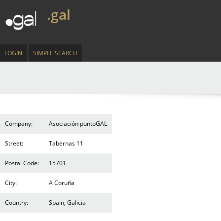
.gal
LOGIN
SIMPLE SEARCH
Company:
Asociación puntoGAL
Street:
Tabernas 11
Postal Code:
15701
City:
A Coruña
Country:
Spain, Galicia