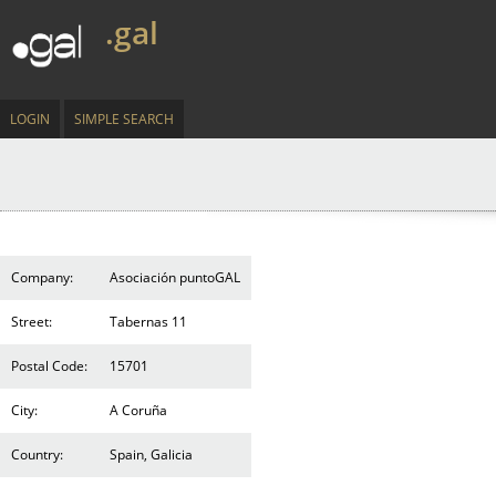
.gal
LOGIN
SIMPLE SEARCH
Company:
Asociación puntoGAL
Street:
Tabernas 11
Postal Code:
15701
City:
A Coruña
Country:
Spain, Galicia