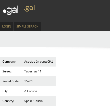
.gal
LOGIN
SIMPLE SEARCH
Company:
Asociación puntoGAL
Street:
Tabernas 11
Postal Code:
15701
City:
A Coruña
Country:
Spain, Galicia