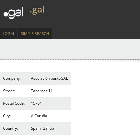
.gal
LOGIN
SIMPLE SEARCH
Company:
Asociación puntoGAL
Street:
Tabernas 11
Postal Code:
15701
City:
A Coruña
Country:
Spain, Galicia