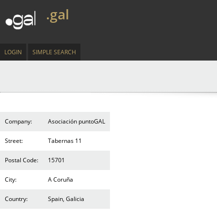
.gal
LOGIN
SIMPLE SEARCH
Company:
Asociación puntoGAL
Street:
Tabernas 11
Postal Code:
15701
City:
A Coruña
Country:
Spain, Galicia