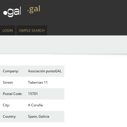
.gal
LOGIN
SIMPLE SEARCH
Company:
Asociación puntoGAL
Street:
Tabernas 11
Postal Code:
15701
City:
A Coruña
Country:
Spain, Galicia