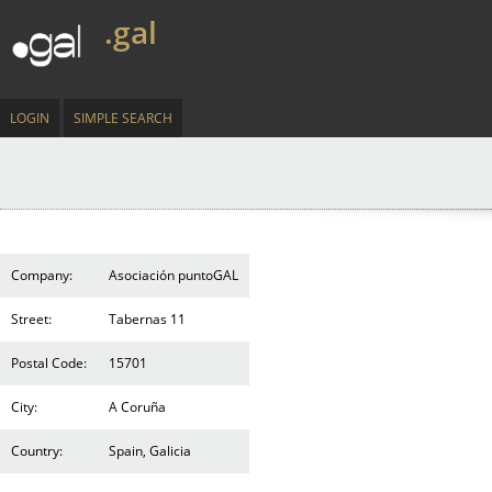
.gal
LOGIN
SIMPLE SEARCH
Company:
Asociación puntoGAL
Street:
Tabernas 11
Postal Code:
15701
City:
A Coruña
Country:
Spain, Galicia