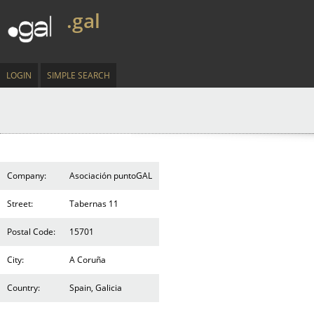
.gal
LOGIN
SIMPLE SEARCH
Company:
Asociación puntoGAL
Street:
Tabernas 11
Postal Code:
15701
City:
A Coruña
Country:
Spain, Galicia