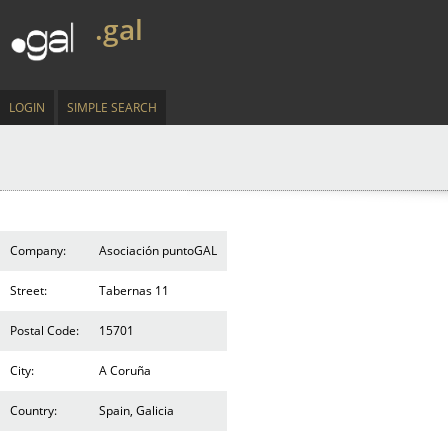
.gal
LOGIN
SIMPLE SEARCH
Company:
Asociación puntoGAL
Street:
Tabernas 11
Postal Code:
15701
City:
A Coruña
Country:
Spain, Galicia