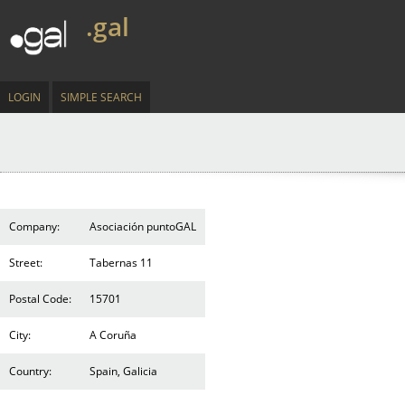
.gal
LOGIN
SIMPLE SEARCH
Company:
Asociación puntoGAL
Street:
Tabernas 11
Postal Code:
15701
City:
A Coruña
Country:
Spain, Galicia