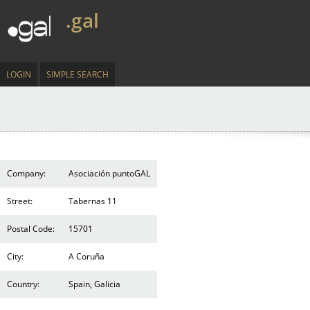
.gal
LOGIN
SIMPLE SEARCH
Company:
Asociación puntoGAL
Street:
Tabernas 11
Postal Code:
15701
City:
A Coruña
Country:
Spain, Galicia