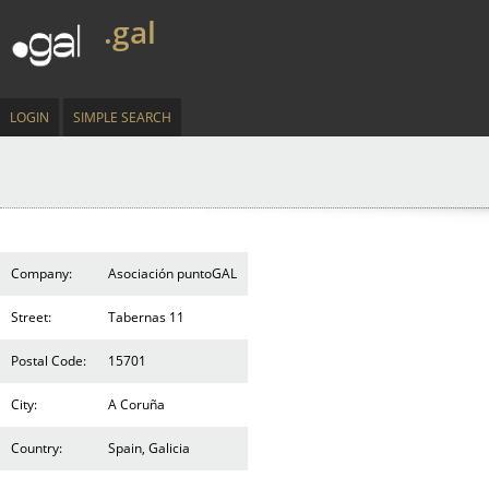
.gal
LOGIN
SIMPLE SEARCH
Company:
Asociación puntoGAL
Street:
Tabernas 11
Postal Code:
15701
City:
A Coruña
Country:
Spain, Galicia