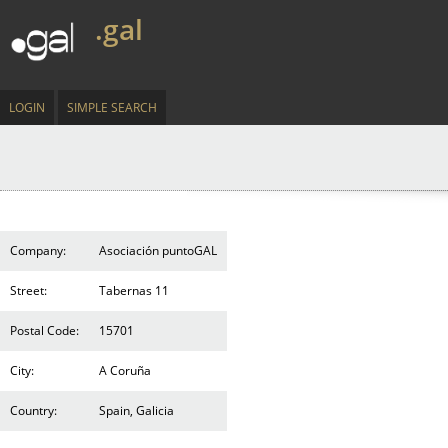
.gal
LOGIN
SIMPLE SEARCH
Company:
Asociación puntoGAL
Street:
Tabernas 11
Postal Code:
15701
City:
A Coruña
Country:
Spain, Galicia