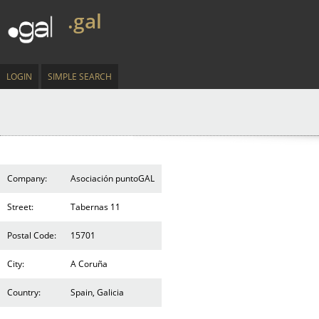
.gal
LOGIN
SIMPLE SEARCH
Company:
Asociación puntoGAL
Street:
Tabernas 11
Postal Code:
15701
City:
A Coruña
Country:
Spain, Galicia