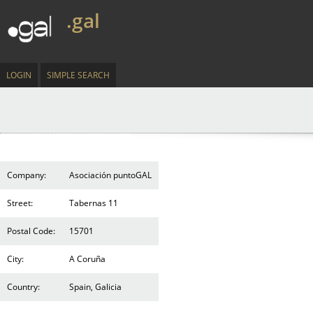
.gal
LOGIN
SIMPLE SEARCH
Company:
Asociación puntoGAL
Street:
Tabernas 11
Postal Code:
15701
City:
A Coruña
Country:
Spain, Galicia