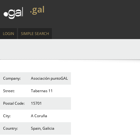
.gal
LOGIN
SIMPLE SEARCH
Company:
Asociación puntoGAL
Street:
Tabernas 11
Postal Code:
15701
City:
A Coruña
Country:
Spain, Galicia