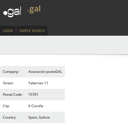
.gal
LOGIN
SIMPLE SEARCH
Company:
Asociación puntoGAL
Street:
Tabernas 11
Postal Code:
15701
City:
A Coruña
Country:
Spain, Galicia