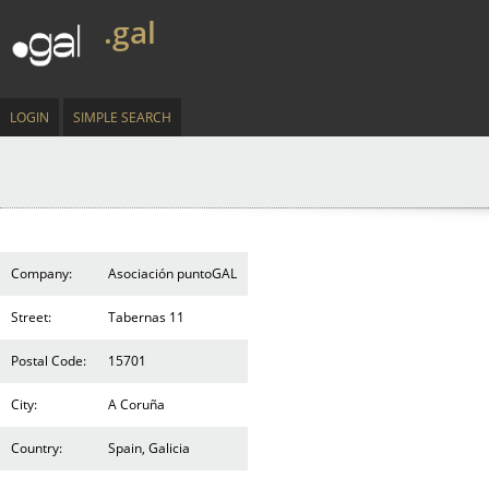
.gal
LOGIN
SIMPLE SEARCH
Company:
Asociación puntoGAL
Street:
Tabernas 11
Postal Code:
15701
City:
A Coruña
Country:
Spain, Galicia