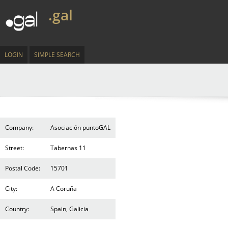
.gal
LOGIN
SIMPLE SEARCH
Company:
Asociación puntoGAL
Street:
Tabernas 11
Postal Code:
15701
City:
A Coruña
Country:
Spain, Galicia