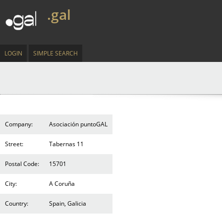
.gal
LOGIN
SIMPLE SEARCH
Company:
Asociación puntoGAL
Street:
Tabernas 11
Postal Code:
15701
City:
A Coruña
Country:
Spain, Galicia